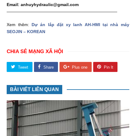
Email: anhuyhydraulic@gmail.com
——————————————————————————
Xem thêm:
Dự án lắp đặt xy lanh AH-HMI tại nhà máy
SEOJIN – KOREAN
CHIA SẺ MẠNG XÃ HỘI
Tweet
Share
Plus one
Pin It
BÀI VIẾT LIÊN QUAN