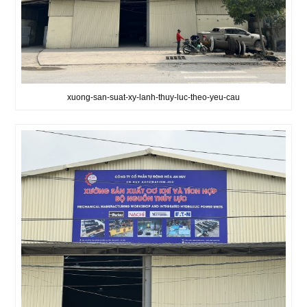
xuong-san-suat-xy-lanh-thuy-luc-theo-yeu-cau