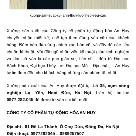
xuong-san-suat-xy-lanh-thuy-luc-theo-yeu-cau
Xưởng sản xuất của Công ty cổ phần tự động hóa An Huy
chuyên nhận thiết kế, chế tạo theo đúng yêu cầu của khách
hàng. Đảm báo đáp ứng chính xác bản vẽ, và đầy đủ các tiêu
chuẩn kĩ thuật. Với đội ngũ nhân viên kỹ thuật giàu kinh nghiệm
và dàn cố vấn là các phó giáo sư, tiến sĩ,… đến từ Đại học
Bách Khoa, Đại học Thủy Lợi, Đại học Mỏ – Địa chất,… An Huy
tự tin đem đến cho khách hàng những sản phẩm tốt nhất.
Xưởng sản xuất của An Huy được đặt tại
Lô 35, cụm công
nghiệp Lại Yên, Hoài Đức, Hà Nội
. Liên hệ hotline
0977.282.045
để được tư vấn chi tiết nhất.
CÔNG TY CỔ PHẦN TỰ ĐỘNG HÓA AN HUY
——————————————————————————
Địa chỉ : 91 Đê La Thành, Ô Chợ Dừa, Đống Đa, Hà Nội
Điện thoại: 0977282045 – 0989257507