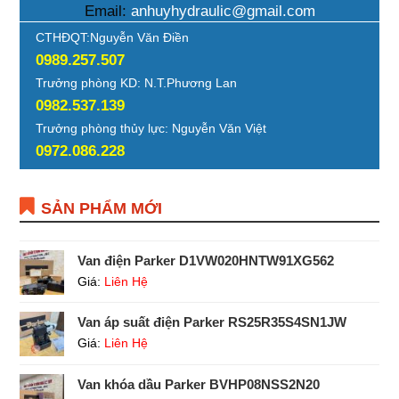
Email:
anhuyhydraulic@gmail.com
CTHĐQT:Nguyễn Văn Điền
0989.257.507
Trưởng phòng KD: N.T.Phương Lan
0982.537.139
Trưởng phòng thủy lực: Nguyễn Văn Việt
0972.086.228
SẢN PHẨM MỚI
Van điện Parker D1VW020HNTW91XG562
Giá:
Liên Hệ
Van áp suất điện Parker RS25R35S4SN1JW
Giá:
Liên Hệ
Van khóa dầu Parker BVHP08NSS2N20