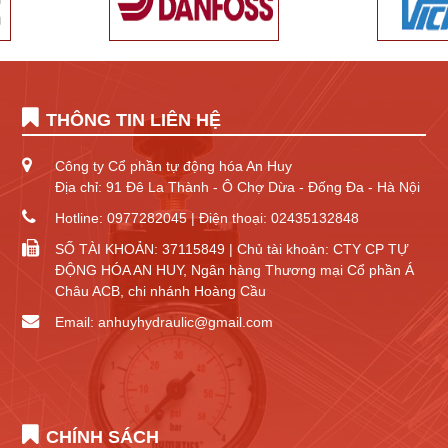
THÔNG TIN LIÊN HỆ
Công ty Cổ phần tự động hóa An Huy
Địa chỉ: 91 Đê La Thành - Ô Chợ Dừa - Đống Đa - Hà Nội
Hotline: 0977282045 | Điện thoại: 02435132848
SỐ TÀI KHOẢN: 37115849 | Chủ tài khoản: CTY CP TỰ
ĐỘNG HÓA AN HUY, Ngân hàng Thương mại Cổ phần Á
Châu ACB, chi nhánh Hoàng Cầu
Email: anhuyhydraulic@gmail.com
CHÍNH SÁCH