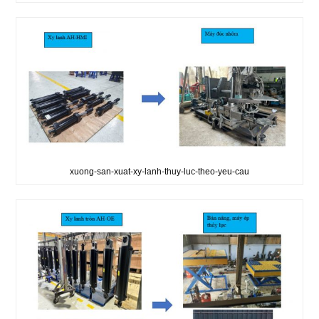
xuong-san-xuat-xy-lanh-thuy-luc-theo-yeu-cau