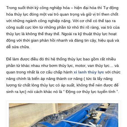
Trong suốt thời kỳ công nghiệp hóa – hiện đại hóa thì Tự động
hóa thủy lực đóng một vai trò quan trọng và giữ vị trí then chốt
với những ngành công nghiệp nặng. Với cơ chế có thể tạo ra
công suất cực lớn từ những phần tử nhỏ thì rõ ràng, vai trò của
thủy lực là không thể thay thế. Ngoài ra kỹ thuật thủy lực hoạt
động với thời gian phản hồi nhanh và đáng tin cậy, hiệu quả và
dễ sửa chữa.
Để làm được điều đó thì hệ thống thủy lực bao gồm rất nhiều
phần tử khác nhau như bơm thủy lực, motor, van thủy lực… và
quan trong nhất là cơ cấu chấp hành
xi lanh thủy lực
với chức
năng chính là biến áp năng thành cơ năng ( tức là lấy năng
lượng từ chất lỏng thủy lực có áp suất, không thể nén được để
sinh ra lực) nói cách khác nó là “ Động cơ thủy lực tuyến tính ”.