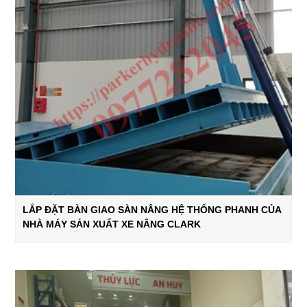
LẮP ĐẶT BÀN GIAO SÀN NÂNG HỆ THỐNG PHANH CỦA
NHÀ MÁY SẢN XUẤT XE NÂNG CLARK