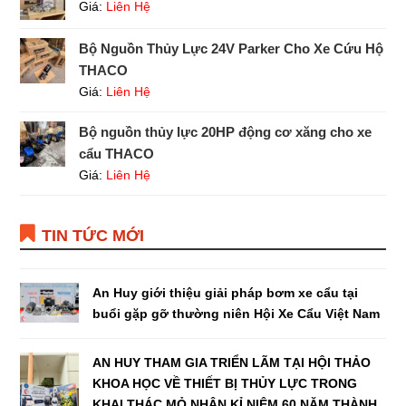
Giá:
Liên Hệ
Bộ Nguồn Thủy Lực 24V Parker Cho Xe Cứu Hộ
THACO
Giá:
Liên Hệ
Bộ nguồn thủy lực 20HP động cơ xăng cho xe
cẩu THACO
Giá:
Liên Hệ
TIN TỨC MỚI
An Huy giới thiệu giải pháp bơm xe cẩu tại
buổi gặp gỡ thường niên Hội Xe Cẩu Việt Nam
AN HUY THAM GIA TRIỂN LÃM TẠI HỘI THẢO
KHOA HỌC VỀ THIẾT BỊ THỦY LỰC TRONG
KHAI THÁC MỎ NHÂN KỈ NIỆM 60 NĂM THÀNH