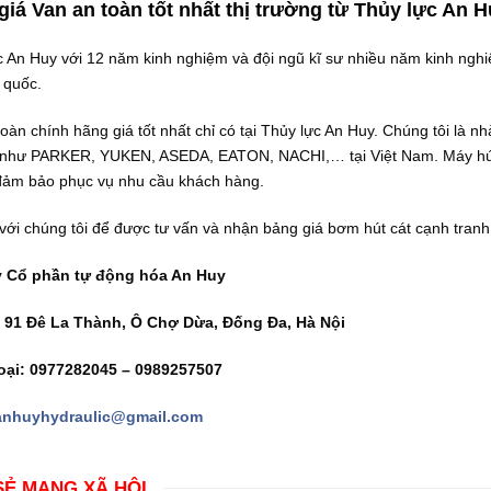
giá Van an toàn tốt nhất thị trường từ Thủy lực An 
 An Huy với 12 năm kinh nghiệm và đội ngũ kĩ sư nhiều năm kinh nghiệm
 quốc.
oàn chính hãng giá tốt nhất chỉ có tại Thủy lực An Huy. Chúng tôi là 
i như PARKER, YUKEN, ASEDA, EATON, NACHI,… tại Việt Nam. Máy hút 
đảm bảo phục vụ nhu cầu khách hàng.
với chúng tôi để được tư vấn và nhận bảng giá bơm hút cát cạnh tranh 
y Cổ phần tự động hóa An Huy
: 91 Đê La Thành, Ô Chợ Dừa, Đống Đa, Hà Nội
oại: 0977282045 – 0989257507
anhuyhydraulic@gmail.com
SẺ MẠNG XÃ HỘI