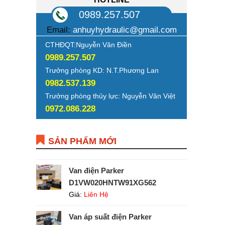
0989.257.507
Email:
anhuyhydraulic@gmail.com
CTHĐQT:Nguyễn Văn Điền
0989.257.507
Trưởng phòng KD: N.T.Phương Lan
0982.537.139
Trưởng phòng thủy lực: Nguyễn Văn Việt
0972.086.228
SẢN PHẨM MỚI
Van điện Parker
D1VW020HNTW91XG562
Giá:
Liên Hệ
Van áp suất điện Parker