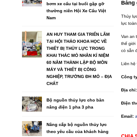
Bảng 
bơm xe cẩu tại buổi gặp gỡ
thường niên Hội Xe Cẩu Việt
Thủy lực
Nam
lực toàn
AN HUY THAM GIA TRIỂN LÃM
Van an t
TẠI HỘI THẢO KHOA HỌC VỀ
thế giớ
THIẾT BỊ THỦY LỰC TRONG
có sẵn 
KHAI THÁC MỎ NHÂN KỈ NIỆM
60 NĂM THÀNH LẬP BỘ MÔN
Liên hệ 
MÁY VÀ THIẾT BỊ CÔNG
NGHIỆP, TRƯỜNG ĐH MỎ – ĐỊA
Công t
CHẤT
Địa chỉ
Bộ nguồn thủy lực cho bàn
Điện th
nâng điện 1 pha 3 pha
Email:
Nâng cấp bộ nguồn thủy lực
theo yêu cầu của khách hàng
CHIA 