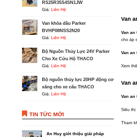
RS25R35S4SN1JW
Giá:
Liên Hệ
Van a
Van khóa dầu Parker
BVHP08NSS2N20
Van an
Giá:
Liên Hệ
cho áp 
Bộ Nguồn Thủy Lực 24V Parker
Van an 
Cho Xe Cứu Hộ THACO
Giá:
Liên Hệ
Xem th
Bộ nguồn thủy lực 20HP động cơ
Van a
xăng cho xe cẩu THACO
Giá:
Liên Hệ
Van an 
Siêu thị
TIN TỨC MỚI
Tham k
An Huy giới thiệu giải pháp