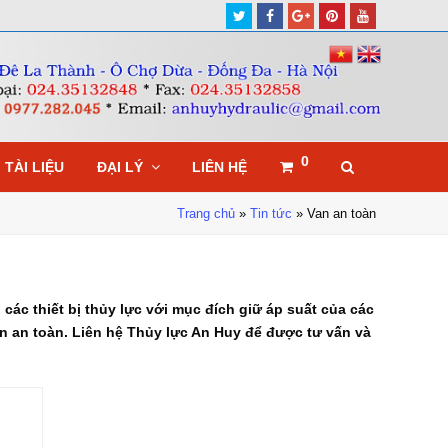
Twitter
Facebook
Google
Pinterest
Youtube
Plus
0
TÀI LIỆU
ĐẠI LÝ
LIÊN HỆ
Trang chủ
»
Tin tức
»
Van an toàn
 các thiết bị thủy lực với mục đích giữ áp suất của các
n an toàn. Liên hệ Thủy lực An Huy để được tư vấn và