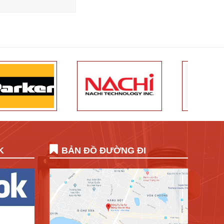
K
BẢN ĐỒ ĐƯỜNG ĐI