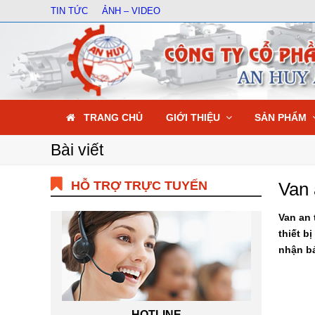
TIN TỨC
ẢNH – VIDEO
TRANG CHỦ
GIỚI THIỆU
SẢN PHẨM
Bài viết
HỖ TRỢ TRỰC TUYẾN
Van 
Van an 
thiết b
nhận bả
HOTLINE