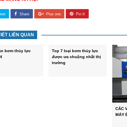
eet
Share
Plus one
Pin It
VIẾT LIÊN QUAN
án bơm thủy lực
Top 7 loại bơm thủy lực
N
được ưa chuộng nhất thị
trường
CÁC 
MÁY 