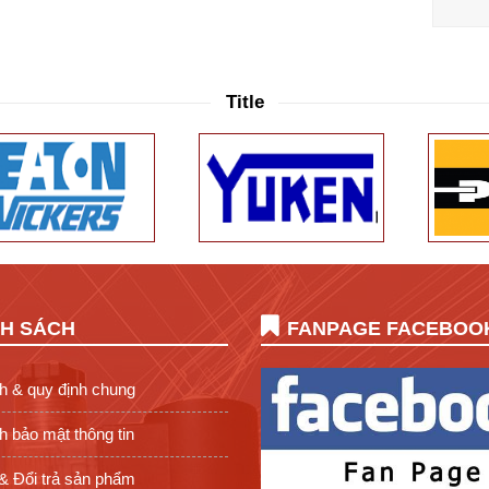
Title
NH SÁCH
FANPAGE FACEBOO
h & quy định chung
 bảo mật thông tin
& Đổi trả sản phẩm